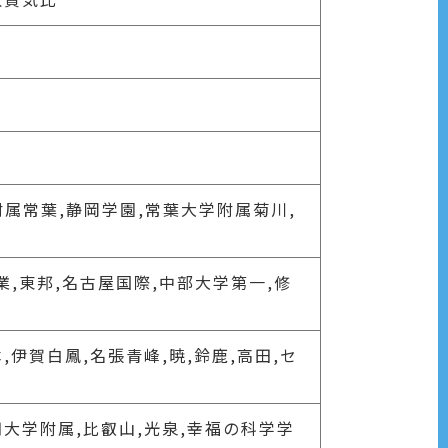
附属常葉,静岡学園,常葉大学附属菊川,
業,東邦,名古屋国際,中部大学第一,修
,伊賀白鳳,名張青峰,暁,鈴鹿,高田,セ
短期大学附属,比叡山,光泉,幸福の科学学