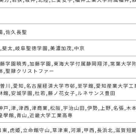
陽,佐久長聖
,斐太,岐阜聖徳学園,美濃加茂,中京
加藤学園暁秀,加藤学園,東海大学付属静岡翔洋,常葉大学
体,聖隷クリストファー
木曽川,愛知,名古屋経済大学市邨,至学館,愛知産業大学工
林館,安城学園,杜若,藤ノ花女子,ルネサンス豊田
戸,津,津西,津商業,松阪,宇治山田,伊勢,上野,名張,木本
皇學館,青山,近畿大学工業高専
口東,虎姫,立命館守山,草津東,河瀬,甲西,長浜北,滋賀