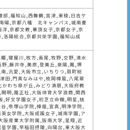
綾部,福知山,西舞鶴,宮津,東稜,日吉ケ
,南陽,京都八幡 北キャンパス,城南菱
両洋,京都文教,華頂女子,京都女子,京
徳,洛陽総合,京都共栄学園,福知山成
畷,寝屋川,枚方,長尾,牧野,交野,清水
長野,藤井寺,美原,登美丘,泉陽,鳳,堺
,南,汎愛,大阪市立,いちりつ,扇町総
枚方津田,門真なみはや,枚岡樟風,八尾翠
,北かわち皐が丘,みどり清朋,大阪府教
,開明,履正社,大阪体育大学浪商,関西
阪,好文学園女子,初芝立命館,明星,桃
大谷,帝塚山学院,樟蔭,宣真,明浄学院,
薫英女学院,大阪成蹊女子,城南学園,ア
大阪産業大学附属,阪南大学,星翔,近
城星学園,早稲田摂陵,向陽台,東大阪大