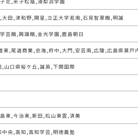
米子北,米子松蔭,湯梨浜学園
,大田,津和野,開星,立正大学淞南,石見智翠館,明誠
山学芸館,興譲館,金光学園,鹿島朝日
東,尾道商業,忠海,府中,大門,安芸南,広陵,広島県瀬戸
田,山口県桜ケ丘,誠英,下関国際
島東,今治東,新田,松山東雲,済美
知中央,高知,高知学芸,明徳義塾