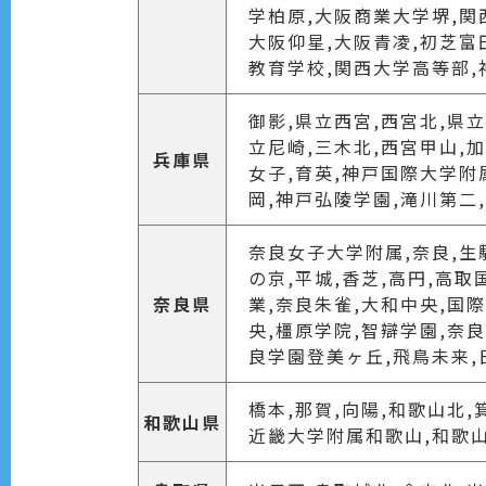
学柏原,大阪商業大学堺,関
大阪仰星,大阪青凌,初芝富
教育学校,関西大学高等部,
御影,県立西宮,西宮北,県立
立尼崎,三木北,西宮甲山,
兵庫県
女子,育英,神戸国際大学附
岡,神戸弘陵学園,滝川第二
奈良女子大学附属,奈良,生駒
の京,平城,香芝,高円,高
奈良県
業,奈良朱雀,大和中央,国
央,橿原学院,智辯学園,奈
良学園登美ヶ丘,飛鳥未来,
橋本,那賀,向陽,和歌山北,
和歌山県
近畿大学附属和歌山,和歌