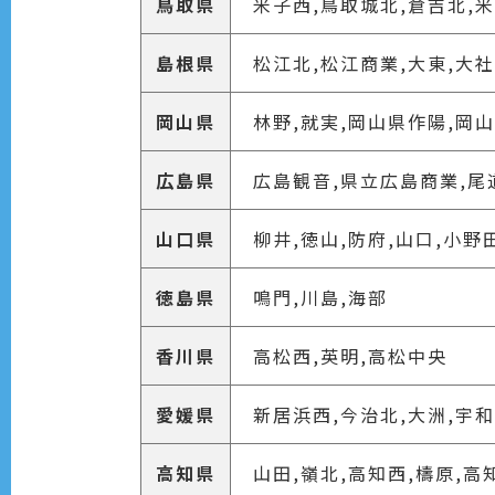
鳥取県
米子西,鳥取城北,倉吉北,
島根県
松江北,松江商業,大東,大社
岡山県
林野,就実,岡山県作陽,岡
広島県
広島観音,県立広島商業,尾道
山口県
柳井,徳山,防府,山口,小野
徳島県
鳴門,川島,海部
香川県
高松西,英明,高松中央
愛媛県
新居浜西,今治北,大洲,宇和
高知県
山田,嶺北,高知西,檮原,高