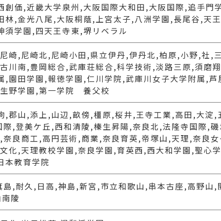
西創価,近畿大学泉州,大阪国際大和田,大阪国際,追手門
田林,金光八尾,大阪桐蔭,上宮太子,八洲学園,長尾谷,天
神須学園,四天王寺東,堺リベラル
尼崎,尼崎北,尼崎小田,県立伊丹,伊丹北,柏原,小野,社,
加古川南,豊岡総合,武庫荘総合,科学技術,淡路三原,須磨翔
属,園田学園,報徳学園,仁川学院,武庫川女子大学附属,
,生野学園,第一学院 養父校
,郡山,添上,山辺,畝傍,橿原,桜井,王寺工業,高田,大淀,
取国際,登美ケ丘,西和清陵,榛生昇陽,奈良北,法隆寺国際,
際,奈良商工,高円芸術,商業,奈良育英,帝塚山,天理,奈良
良文化,天理教校学園,奈良学園,育英西,西大和学園,聖心
日本教育学院
箕島,耐久,日高,神島,新宮,市立和歌山,串本古座,高野山
山南陵