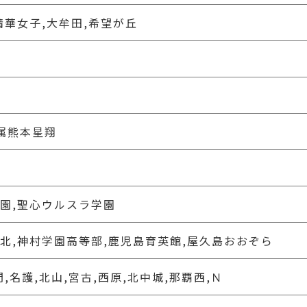
精華女子,大牟田,希望が丘
属熊本星翔
学園,聖心ウルスラ学園
島北,神村学園高等部,鹿児島育英館,屋久島おおぞら
間,名護,北山,宮古,西原,北中城,那覇西,Ｎ