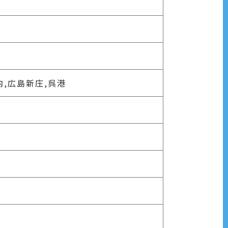
内,広島新庄,呉港