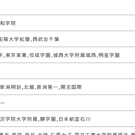
浦和学院
拓殖大学紅陵,西武台千葉
学,東京実業,佼成学園,城西大学附属城西,明星学園
,新潟明訓,北越,新潟第一,開志国際
第一
金沢学院大学附属,鵬学園,日本航空石川
,美方,若狭,坂井,北陸,仁愛女子,福井工業大学附属福井,