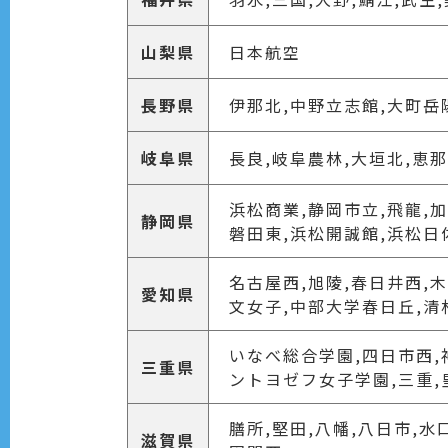
山梨県
日本航空
長野県
伊那北,中野立志館,大町岳
岐阜県
長良,岐阜農林,大垣北,恵那
浜松商業,静岡市立,飛龍,
静岡県
磐田東,浜松開誠館,浜松日
名古屋西,旭陵,春日井西,
愛知県
文女子,中部大学春日丘,清
いなべ総合学園,四日市西,神
三重県
ントヨゼフ女子学園,三重,
膳所,堅田,八幡,八日市,水
滋賀県