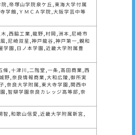
学院,帝塚山学院泉ケ丘,東海大学付属
王寺学館,ＹＭＣＡ学院,大阪学芸中等
三木,西脇工業,龍野,村岡,洲本,尼崎市
風,尼崎双星,神戸龍谷,神戸第一,親和
芦屋学園,日ノ本学園,近畿大学附属豊
五條,十津川,二階堂,一条,高田商業,西
磯城野,奈良情報商業,大和広陵,御所実
女子,奈良大学附属,東大寺学園,関西中
学園,智辯学園奈良カレッジ高等部,奈
,開智,和歌山信愛,近畿大学附属新宮,