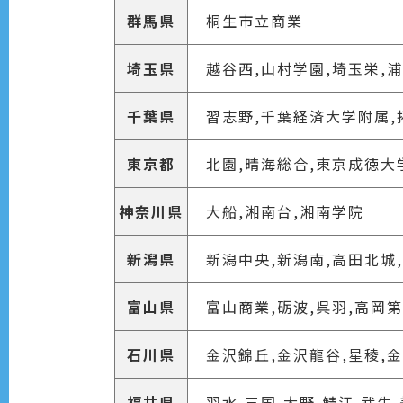
群馬県
桐生市立商業
埼玉県
越谷西,山村学園,埼玉栄,
千葉県
習志野,千葉経済大学附属,
東京都
北園,晴海総合,東京成徳大
神奈川県
大船,湘南台,湘南学院
新潟県
新潟中央,新潟南,高田北城
富山県
富山商業,砺波,呉羽,高岡
石川県
金沢錦丘,金沢龍谷,星稜,
福井県
羽水,三国,大野,鯖江,武生