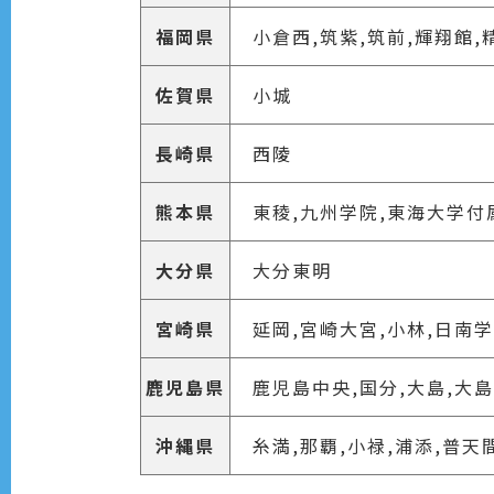
福岡県
小倉西,筑紫,筑前,輝翔館,
佐賀県
小城
長崎県
西陵
熊本県
東稜,九州学院,東海大学付
大分県
大分東明
宮崎県
延岡,宮崎大宮,小林,日南
鹿児島県
鹿児島中央,国分,大島,大
沖縄県
糸満,那覇,小禄,浦添,普天