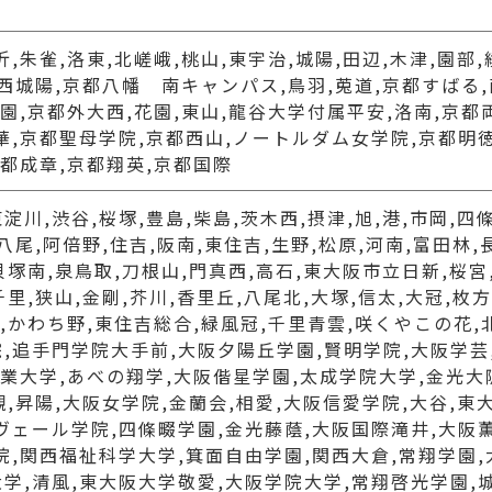
,朱雀,洛東,北嵯峨,桃山,東宇治,城陽,田辺,木津,園部,
山,西城陽,京都八幡 南キャンパス,鳥羽,莵道,京都すばる
学園,京都外大西,花園,東山,龍谷大学付属平安,洛南,京都
華,京都聖母学院,京都西山,ノートルダム女学院,京都明
京都成章,京都翔英,京都国際
川,渋谷,桜塚,豊島,柴島,茨木西,摂津,旭,港,市岡,四條
,八尾,阿倍野,住吉,阪南,東住吉,生野,松原,河南,富田林,
貝塚南,泉鳥取,刀根山,門真西,高石,東大阪市立日新,桜宮
千里,狭山,金剛,芥川,香里丘,八尾北,大塚,信太,大冠,
さ,かわち野,東住吉総合,緑風冠,千里青雲,咲くやこの花
,追手門学院大手前,大阪夕陽丘学園,賢明学院,大阪学芸
商業大学,あべの翔学,大阪偕星学園,太成学院大学,金光大
槻,昇陽,大阪女学院,金蘭会,相愛,大阪信愛学院,大谷,東
ヴェール学院,四條畷学園,金光藤蔭,大阪国際滝井,大阪
院,関西福祉科学大学,箕面自由学園,関西大倉,常翔学園,
学,清風,東大阪大学敬愛,大阪学院大学,常翔啓光学園,