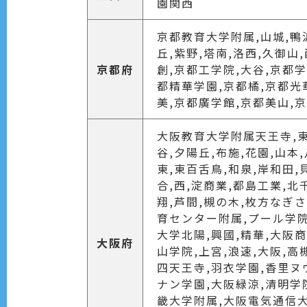
園関西
京都教育大学附属,山城,鴨沂
丘,紫野,塔南,洛西,久御
京都府
創,京都工学院,大谷,京都
都精華学園,京都橘,京都光
美,京都廣学館,京都美山,
大阪教育大学附属天王寺,東淀
谷,夕陽丘,布施,花園,山本
東,東百舌鳥,和泉,岸和田,
合,西,淀商業,都島工業,北
翔,芦間,槻の木,枚方なぎ
育センター附属,プール学院
大学北陽,興國,精華,大阪
大阪府
山学院,上宮,浪速,大阪,高
四天王寺,羽衣学園,香里ヌ
ナン学園,大阪緑涼,清明学
畿大学附属,大阪電気通信大