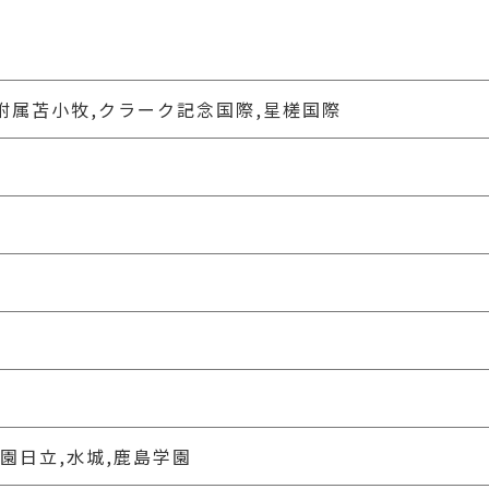
附属苫小牧,クラーク記念国際,星槎国際
学園日立,水城,鹿島学園