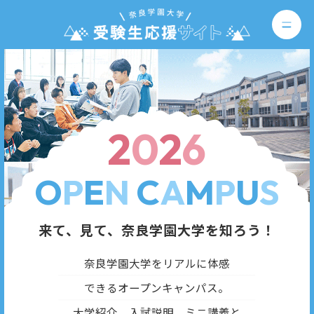
2
0
2
6
O
P
E
N
C
A
M
P
U
S
来て、見て、奈良学園大学を知ろう！
奈良学園大学をリアルに体感
できるオープンキャンパス。
大学紹介、入試説明、ミニ講義と