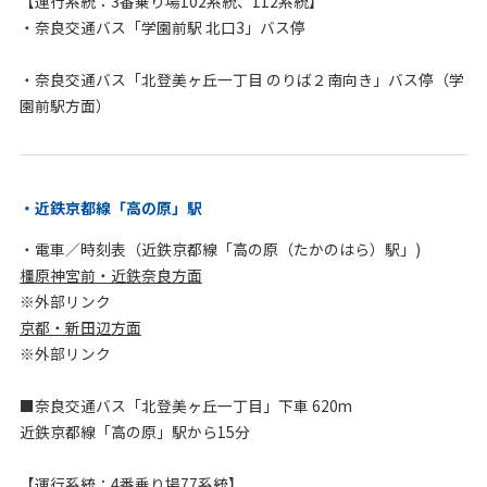
【運行系統：3番乗り場102系統、112系統】
・奈良交通バス「学園前駅 北口3」バス停
・奈良交通バス「北登美ヶ丘一丁目 のりば２南向き」バス停（学
園前駅方面）
近鉄京都線「高の原」駅
・電車／時刻表（近鉄京都線「高の原（たかのはら）駅」)
橿原神宮前・近鉄奈良方面
※外部リンク
京都・新田辺方面
※外部リンク
■奈良交通バス「北登美ヶ丘一丁目」下車 620m
近鉄京都線「高の原」駅から15分
【運行系統：4番乗り場77系統】