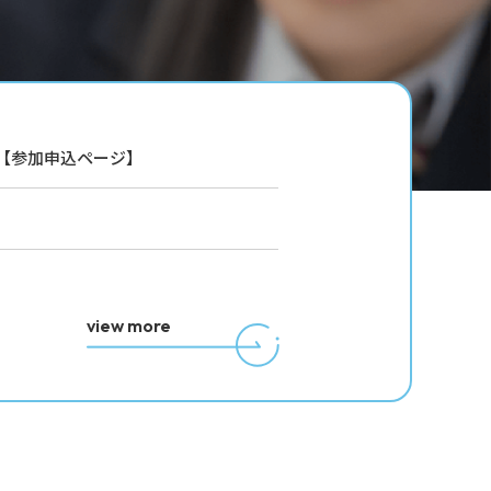
」【参加申込ページ】
view more