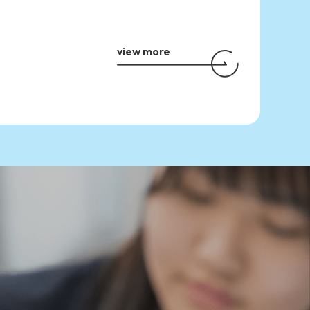
view more
せ