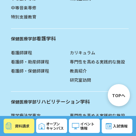
中等音楽専修
特別支援教育
看護学科
保健医療学部
看護師課程
カリキュラム
看護師・助産師課程
専門性を高める実践的な施設
看護師・保健師課程
教員紹介
研究室訪問
TOPへ
リハビリテーション学科
保健医療学部
理学療法学専攻
専門性を高める実践的な施設
オープン
イベント
作業療法学専攻
教員紹介
資料請求
入試情報
キャンパス
情報
カリキュラム
研究室訪問