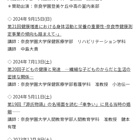
＊賛助出演：奈良学園登美ケ丘中高の室内楽部
◇ 2024年 9月15日(日)
第21回健康増進における身体活動と栄養の重要性-奈良市健康測
定事業の傾向も踏まえて-」
講師：奈良学園大学保健医療学部 リハビリテーション学科
講師 中島大貴
◇ 2024年 7月13日(土)
第20回子どもの健康と発達 ―繊細な子どものからだと生活の
密接な関係―
講師：奈良学園大学保健医療学部看護学科 准教授 小池伝一
◇ 2024年 5月11日(土)
第19回『源氏物語』の名場面を読む――「車争い」に見る当時の婚
姻――
講師：奈良学園大学人間教育学部人間教育学科 准教授 鍵本
有理
◇ 2023年12月 9日(土)