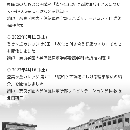
教職員のための公開講座「青少年における認知バイアスについ
て～心の成長に向けたメタ認知～」
講師：奈良学園大学保健医療学部リハビリテーション学科 講師
福原啓太
◇ 2022年6月11日(土)
登美ヶ丘カレッジ 第8回 ｢老化と付き合う健康つくり」その２
を開催しました
講師：奈良学園大学保健医療学部看護学科 教授 吉村雅世
◇ 2022年4月16日(土)
登美ヶ丘カレッジ 第7回 ｢緩和ケア領域における理学療法の紹
介」を開催しました
講師：奈良学園大学保健医療学部リハビリテーション学科 教授
池田耕二