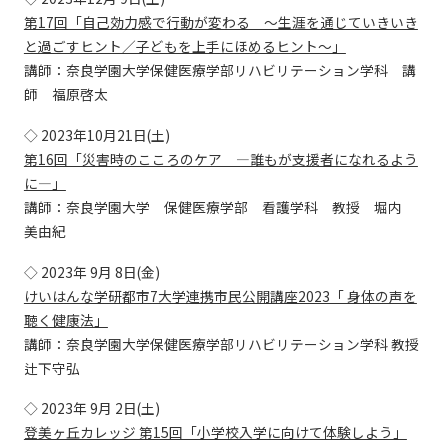
第17回「自己効力感で行動が変わる ～生涯を通じていきいき
と過ごすヒント／子どもを上手にほめるヒント～」
講師：奈良学園大学保健医療学部リハビリテーション学科 講
師 福原啓太
◇ 2023年10月21日(土)
第16回「災害時のこころのケア ―誰もが支援者になれるよう
に―」
講師：奈良学園大学 保健医療学部 看護学科 教授 堀内
美由紀
◇ 2023年 9月 8日(金)
けいはんな学研都市7大学連携市民公開講座2023「 身体の声を
聴く健康法」
講師：奈良学園大学保健医療学部リハビリテーション学科 教授
辻下守弘
◇ 2023年 9月 2日(土)
登美ヶ丘カレッジ 第15回「小学校入学に向けて体験しよう」