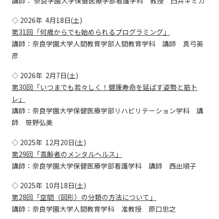
講師： 奈良学園大学保健医療学部看護学科 教授 臼井キミカ
◇ 2026年 4月18日(土)
第31回「何歳からでも始められるプログラミング」
講師：奈良学園大学人間教育学部人間教育学科 講師 真弓英
彦
◇ 2026年 2月7日(土)
第30回「いつまでも若々しく！健康寿命を延ばす姿勢と筋ト
レ」
講師：奈良学園大学保健医療学部リハビリテーション学科 講
師 笹野弘美
◇ 2025年 12月20日(土)
第29回「高齢者のメンタルヘルス」
講師：奈良学園大学保健医療学部看護学科 講師 西出順子
◇ 2025年 10月18日(土)
第28回「空間（図形）の分類の方法について」
講師：奈良学園大学人間教育学科 准教授 原口忠之