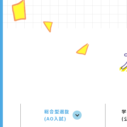
総合型選抜
学
(AO入試)
(