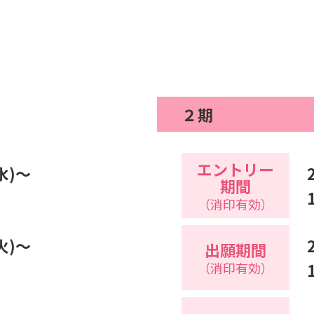
２期
エントリー
水)～
期間
（消印有効）
火)～
出願期間
（消印有効）