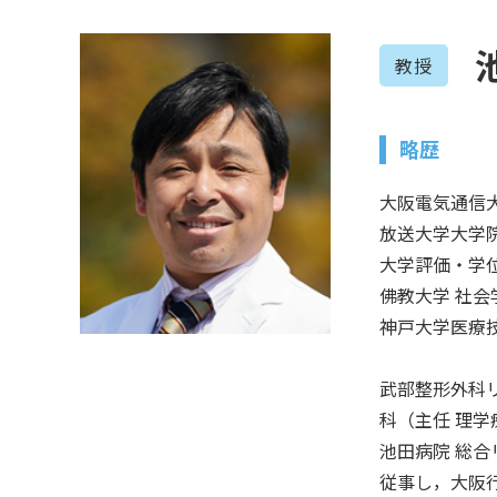
教授
略歴
大阪電気通信
放送大学大学
大学評価・学
佛教大学 社
神戸大学医療
武部整形外科
科（主任 理学
池田病院 総合
従事し，大阪