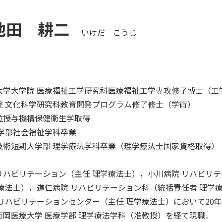
池田 耕二
いけだ こうじ
大学大学院 医療福祉工学研究科医療福祉工学専攻修了博士（工
院 文化科学研究科教育開発プログラム修了修士（学術）
位授与機構保健衛生学取得
会学部社会福祉学科卒業
技術短期大学部 理学療法学科卒業（理学療法士国家資格取得）
リハビリテーション（主任 理学療法士），小川病院 リハビリ
療法士），道仁病院 リハビリテーション科（統括責任者 理学
リハビリテーションセンター（主任 理学療法士）において20
行岡医療大学 医療学部 理学療法学科（准教授）を経て現職．