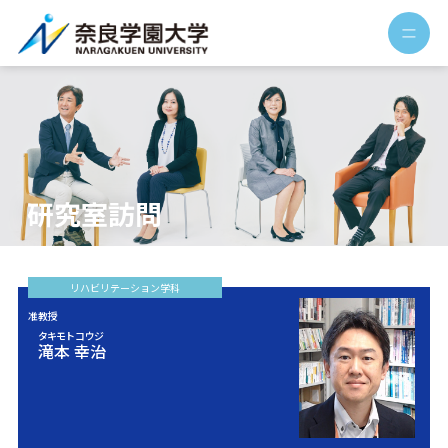
研究室訪問
リハビリ
テーション
学科
准教授
タキモト コウジ
滝本 幸治