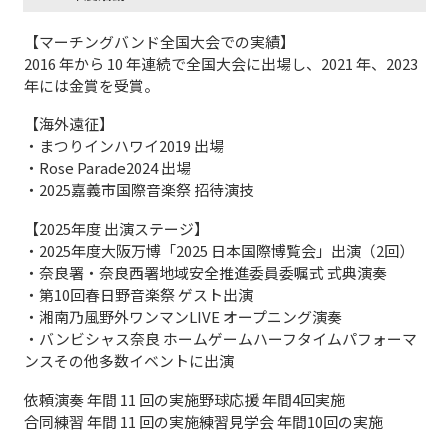
【マーチングバンド全国大会での実績】
2016 年から 10 年連続で全国大会に出場し、2021 年、2023
年には金賞を受賞。
【海外遠征】
・まつりインハワイ2019 出場
・Rose Parade2024 出場
・2025嘉義市国際音楽祭 招待演技
【2025年度 出演ステージ】
・2025年度大阪万博「2025 日本国際博覧会」出演（2回）
・奈良署・奈良西署地域安全推進委員委嘱式 式典演奏
・第10回春日野音楽祭 ゲスト出演
・湘南乃風野外ワンマンLIVE オープニング演奏
・バンビシャス奈良 ホームゲームハーフタイムパフォーマ
ンスその他多数イベントに出演
依頼演奏 年間 11 回の実施野球応援 年間4回実施
合同練習 年間 11 回の実施練習見学会 年間10回の実施