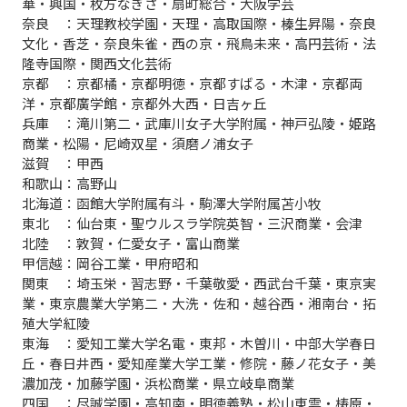
華・興国・枚方なぎさ・扇町総合・大阪学芸
奈良 ：天理教校学園・天理・高取国際・榛生昇陽・奈良
文化・香芝・奈良朱雀・西の京・飛鳥未来・高円芸術・法
隆寺国際・関西文化芸術
京都 ：京都橘・京都明徳・京都すばる・木津・京都両
洋・京都廣学館・京都外大西・日吉ヶ丘
兵庫 ：滝川第二・武庫川女子大学附属・神戸弘陵・姫路
商業・松陽・尼崎双星・須磨ノ浦女子
滋賀 ：甲西
和歌山：高野山
北海道：函館大学附属有斗・駒澤大学附属苫小牧
東北 ：仙台東・聖ウルスラ学院英智・三沢商業・会津
北陸 ：敦賀・仁愛女子・富山商業
甲信越：岡谷工業・甲府昭和
関東 ：埼玉栄・習志野・千葉敬愛・西武台千葉・東京実
業・東京農業大学第二・大洗・佐和・越谷西・湘南台・拓
殖大学紅陵
東海 ：愛知工業大学名電・東邦・木曽川・中部大学春日
丘・春日井西・愛知産業大学工業・修院・藤ノ花女子・美
濃加茂・加藤学園・浜松商業・県立岐阜商業
四国 ：尽誠学園・高知南・明徳義塾・松山東雲・梼原・