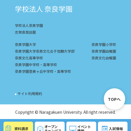
学校法人 奈良学園
学校法人奈良学園
志賀直哉旧居
奈良学園大学
奈良学園小学校
奈良学園大学奈良文化女子短期大学部
奈良学園幼稚園
奈良文化高等学校
奈良文化幼稚園
奈良学園中学校・高等学校
奈良学園登美ヶ丘中学校・高等学校
サイト利用規約
TOPへ
Copyright © Naragakuen University. All right reserved.
オープン
イベント
資料請求
入試情報
キャンパス
情報