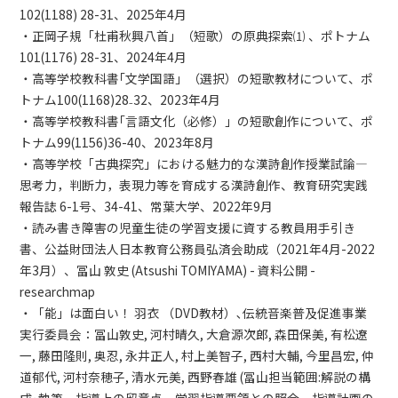
102(1188) 28-31、2025年4月
・正岡子規「杜甫秋興八首」（短歌）の原典探索⑴ 、ポトナム
101(1176) 28-31、2024年4月
・高等学校教科書｢文学国語」（選択）の短歌教材について、ポ
トナム100(1168)28₋32、2023年4月
・高等学校教科書｢言語文化（必修）」の短歌創作について、ポ
トナム99(1156)36-40、2023年8月
・高等学校「古典探究」における魅力的な漢詩創作授業試論―
思考力，判断力，表現力等を育成する漢詩創作、教育研究実践
報告誌 6-1号、34-41、常葉大学、2022年9月
・読み書き障害の児童生徒の学習支援に資する教員用手引き
書、公益財団法人日本教育公務員弘済会助成（2021年4月-2022
年3月）、冨山 敦史 (Atsushi TOMIYAMA) - 資料公開 -
researchmap
・「能」は面白い！ 羽衣 （DVD教材）､伝統音楽普及促進事業
実行委員会：冨山敦史, 河村晴久, 大倉源次郎, 森田保美, 有松遼
一, 藤田隆則, 奥忍, 永井正人, 村上美智子, 西村大輔, 今里昌宏, 仲
道郁代, 河村奈穂子, 清水元美, 西野春雄 (冨山担当範囲:解説の構
成･執筆、指導上の留意点、学習指導要領との照合、指導計画の