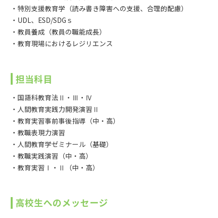
・特別支援教育学（読み書き障害への支援、合理的配慮）
・UDL、ESD/SDGｓ
・教員養成（教員の職能成長）
・教育現場におけるレジリエンス
担当科目
・国語科教育法Ⅱ・Ⅲ・Ⅳ
・人間教育実践力開発演習Ⅱ
・教育実習事前事後指導（中・高）
・教職表現力演習
・人間教育学ゼミナール（基礎）
・教職実践演習（中・高）
・教育実習Ⅰ・Ⅱ（中・高）
高校生へのメッセージ