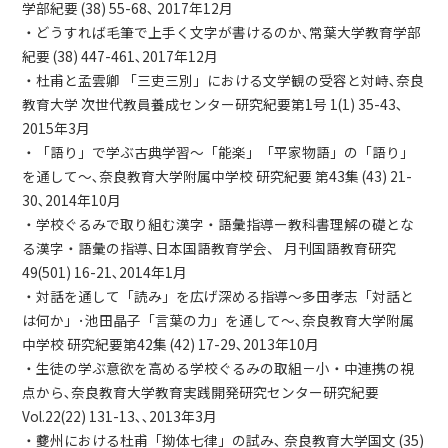
学部紀要 (38) 55-68､ 2017年12月
・どうすれば毛筆で上手く文字が書けるのか､常葉大学教育学部
紀要 (38) 447-461､2017年12月
・杜甫と孟雲卿 「三吏三別」における文学観の受容と対峙､奈良
教育大学 次世代教員養成センター研究紀要第1号 1(1) 35-43､
2015年3月
・「語り」で学ぶ古典学習～「能楽」「平家物語」の「語り」
を通して～､奈良教育大学附属中学校 研究紀要 第43集 (43) 21-
30､2014年10月
・学校ぐるみで取り組む漢字・語彙指導ー教科書理解の礎とな
る漢字・語彙の指導､日本国語教育学会、 月刊国語教育研究
49(501) 16-21､2014年1月
・対話を通して「読み」を広げ深める指導～多田孝志「対話と
は何か」･池田晶子「言葉の力」を通して～､奈良教育大学附属
中学校 研究紀要第42集 (42) 17-29､2013年10月
・生徒の学ぶ意欲を高める学校ぐるみの取組－小・中連携の視
点から､奈良教育大学教育実践開発研究センター研究紀要
Vol.22(22) 131-13､､2013年3月
・虁州における杜甫「拗体七律」の試み､ 奈良教育大学国文 (35)