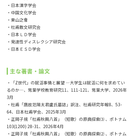
・日本漢字学会
・中国文化学会
・東山之會
・杜甫散文研究会
・日本ＬＤ学会
・発達性ディスレクシア研究会
・日本ＥＳＤ学会
主な著書・論文
・「Z世代」の就活事情と展望 ―大学生は就活に何を求めてい
るのか―、常葉学校教育研究11、111-121、常葉大学、2026年
3月
・杜甫「唐故范陽太君盧氏墓誌」訳注、杜甫研究年報8、53-
64、日本杜甫学会、2025年3月
・正岡子規「杜甫秋興八首」（短歌）の原典探索⑶ 、ポトナム
103(1200) 28-31、2026年4月
・正岡子規「杜甫秋興八首」（短歌）の原典探索⑵ 、ポトナム