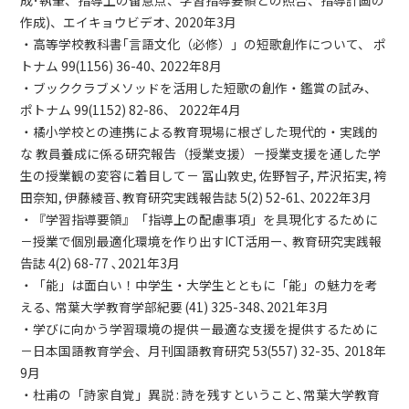
作成)、エイキョウビデオ､ 2020年3月
・高等学校教科書｢言語文化（必修）」の短歌創作について、 ポ
トナム 99(1156) 36-40､ 2022年8月
・ブッククラブメソッドを活用した短歌の創作・鑑賞の試み、
ポトナム 99(1152) 82-86、 2022年4月
・橘小学校との連携による教育現場に根ざした現代的・実践的
な 教員養成に係る研究報告（授業支援）－授業支援を通した学
生の授業観の変容に着目して－ 冨山敦史, 佐野智子, 芹沢拓実, 袴
田奈知, 伊藤綾音､教育研究実践報告誌 5(2) 52-61､ 2022年3月
・『学習指導要領』「指導上の配慮事項」を具現化するために
－授業で個別最適化環境を作り出すICT活用ー､ 教育研究実践報
告誌 4(2) 68-77 ､2021年3月
・「能」は面白い！中学生・大学生とともに「能」の魅力を考
える､ 常葉大学教育学部紀要 (41) 325-348､2021年3月
・学びに向かう学習環境の提供－最適な支援を提供するために
－日本国語教育学会、月刊国語教育研究 53(557) 32-35､ 2018年
9月
・杜甫の「詩家自覚」異説 : 詩を残すということ､常葉大学教育