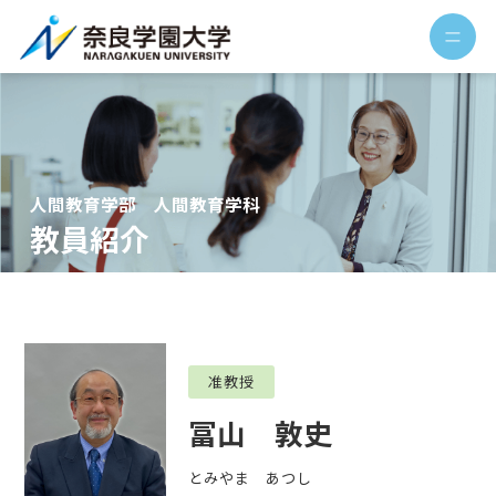
人間教育学部 人間教育学科
教員紹介
准教授
冨山 敦史
とみやま あつし