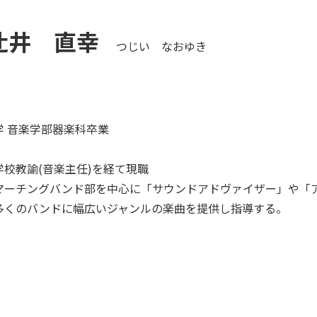
辻井 直幸
つじい なおゆき
学 音楽学部器楽科卒業
校教諭(音楽主任)を経て現職
マーチングバンド部を中心に「サウンドアドヴァイザー」や「
多くのバンドに幅広いジャンルの楽曲を提供し指導する。