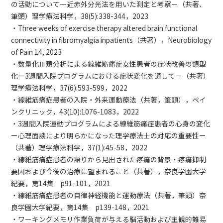
の活動についてー近赤外分光法を用いた測定と考察ー（共著、
筆頭）理学療法科学，38(5):338-344，2023
・Three weeks of exercise therapy altered brain functional
connectivity in fibromyalgia inpatients（共著），Neurobiology
of Pain 14, 2023
・数量化Ⅲ類分析による線維筋痛症女性患者の症状改善の類型
化ー3週間入院プログラムにおける症状変化を通して－（共著）
理学療法科学，37(6):593-599，2022
・線維筋痛症患者の入院・外来運動療法（共著，筆頭），ペイ
ンクリニック，43(10):1076-1083，2022
・3週間入院運動プログラムによる線維筋痛症患者の心身の変化
ー心理面談により明らかになった理学療法士の対応の重要性ー
（共著）理学療法科学，37(1):45-58，2022
・線維筋痛症患者の語りから見出された疼痛の背景・疼痛抑制
要因および今後の治療に望まれること（共著），奈良学園大学
紀要，第14集 p91-101，2021
・線維筋痛症患者の自律神経機能と運動療法（共著，筆頭）奈
良学園大学紀要，第14集 p139-148，2021
・ワーキングメモリ作業負荷が与える脳活動および主観的難易