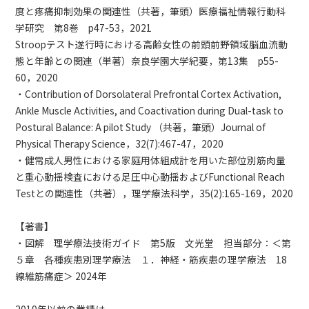
度と疼痛抑制効果の関連性（共著，筆頭）医療福祉情報行動科
学研究 第8巻 p47-53，2021
Stroopテスト遂行時における高齢女性の前頭前野領域脳血流動
態と年齢との関連（単著）奈良学園大学紀要，第13集 p55-
60，2020
・Contribution of Dorsolateral Prefrontal Cortex Activation,
Ankle Muscle Activities, and Coactivation during Dual-task to
Postural Balance: A pilot Study （共著，筆頭）Journal of
Physical Therapy Science，32(7):467-47，2020
・健常成人男性における家庭用体組成計を用いた部位別筋肉量
と重心動揺検査における足圧中心動揺およびFunctional Reach
Testとの関連性（共著），理学療法科学，35(2):165-169，2020
【著書】
・図解 理学療法技術ガイド 第5版 文光堂 担当部分：＜第
５章 各種疾患別理学療法 １．神経・筋疾患の理学療法 18
線維筋痛症＞ 2024年
2019年以前の業績は