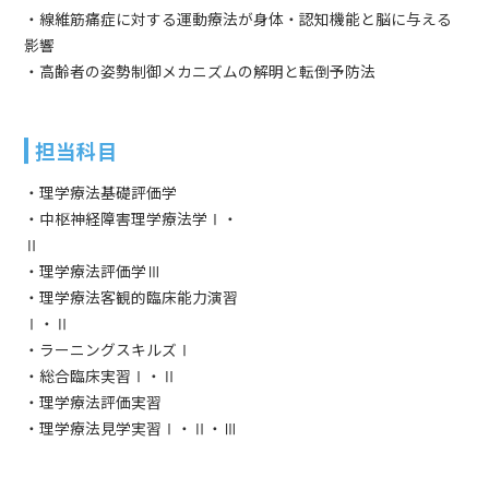
・線維筋痛症に対する運動療法が身体・認知機能と脳に与える
影響
・高齢者の姿勢制御メカニズムの解明と転倒予防法
担当科目
・理学療法基礎評価学
・中枢神経障害理学療法学Ⅰ・
Ⅱ
・理学療法評価学Ⅲ
・理学療法客観的臨床能力演習
Ⅰ・Ⅱ
・ラーニングスキルズⅠ
・総合臨床実習Ⅰ・Ⅱ
・理学療法評価実習
・理学療法見学実習Ⅰ・Ⅱ・Ⅲ