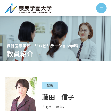
保健医療学部 リハビリテーション学科
教員紹介
教授
藤田 信子
ふじた のぶこ