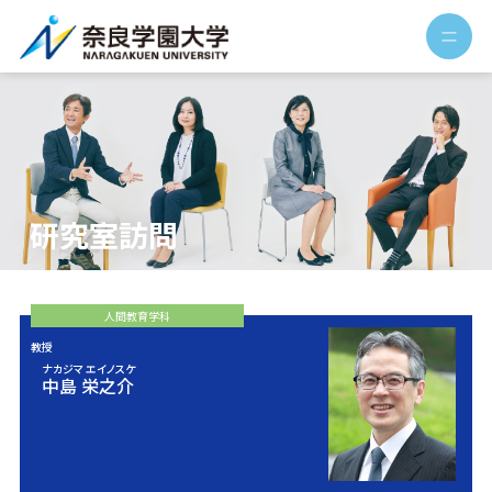
研究室訪問
人間教育
学科
教授
ナカジマ エイノスケ
中島 栄之介