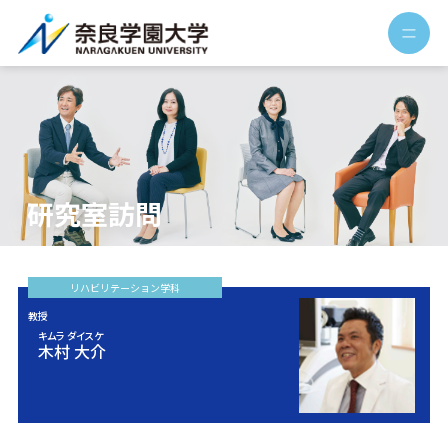
研究室訪問
リハビリ
テーション
学科
教授
キムラ ダイスケ
木村 大介