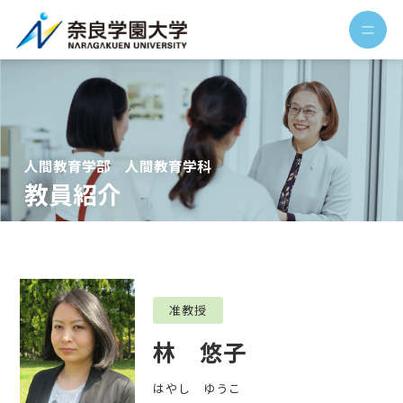
人間教育学部 人間教育学科
教員紹介
准教授
林 悠子
はやし ゆうこ