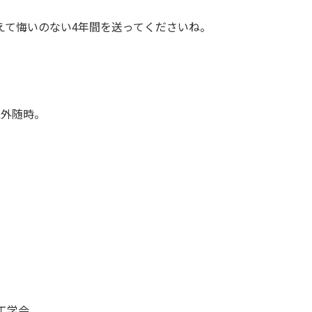
えて悔いのない4年間を送ってくださいね。
以外随時。
工学会