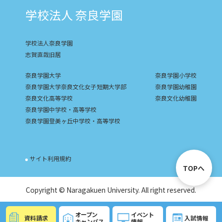
学校法人 奈良学園
学校法人奈良学園
志賀直哉旧居
奈良学園大学
奈良学園小学校
奈良学園大学奈良文化女子短期大学部
奈良学園幼稚園
奈良文化高等学校
奈良文化幼稚園
奈良学園中学校・高等学校
奈良学園登美ヶ丘中学校・高等学校
サイト利用規約
TOPへ
Copyright © Naragakuen University. All right reserved.
オープン
イベント
資料請求
入試情報
キャンパス
情報