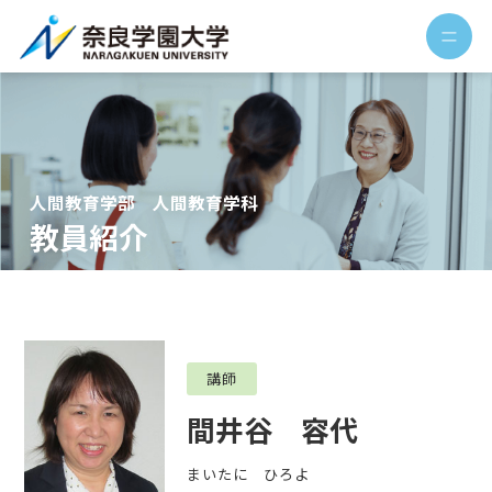
人間教育学部 人間教育学科
教員紹介
講師
間井谷 容代
まいたに ひろよ