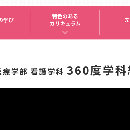
特色のある
の学び
先
カリキュラム
360度学
医療学部 看護学科