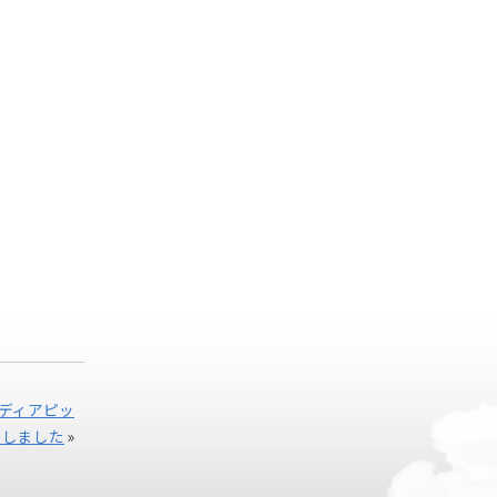
イディアピッ
賞しました
»