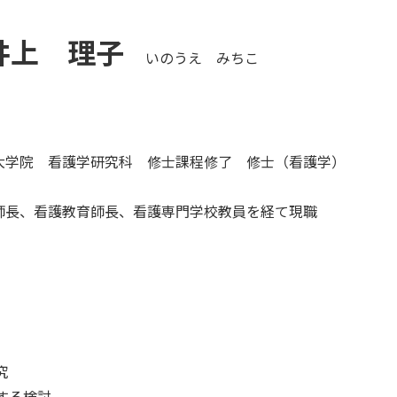
井上 理子
いのうえ みちこ
大学院 看護学研究科 修士課程修了 修士（看護学）
師長、看護教育師長、看護専門学校教員を経て現職
究
する検討