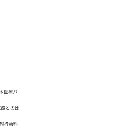
日本医療バ
医療との比
報行動科