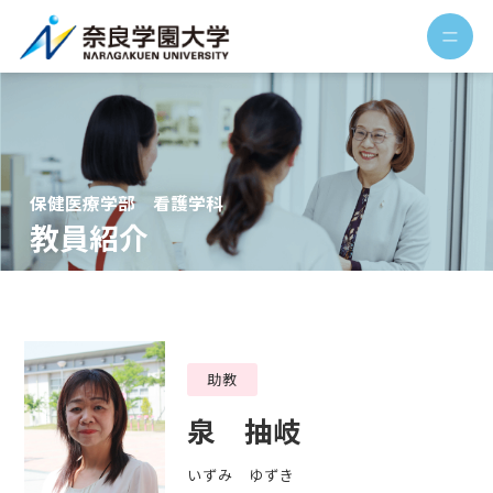
保健医療学部 看護学科
教員紹介
助教
泉 抽岐
いずみ ゆずき