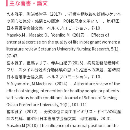
主な著書・論文
宮本雅子，町浦美智子（2017）．妊娠中期以後の妊婦のケアへ
の関心と気分・感情との関連－POMS尺度を用いて－．第47回
日本看護学会論文集 ヘルスプロモーション，7-10．
Masako.M，Masako.O，Yoshiko.M（2017）．Effects of
antenatal exercise on the quality of life in pregnant women: a
literature review. Setsunan University Nursing Research, 5(1),
37-47.
宮本雅子、但馬まり子、赤井由紀子(2015)．病院勤務助産師の
フリースタイル分娩の介助体験の思いと推進への課題．第45回
日本看護学会論文集 ヘルスプロモーション，7-10.
M.Miyamoto, M.Machiura（2014）．A literature review of the
effects of singing intervention for healthy people or patients
with various health conditions. Journal of School of Nursing
Osaka Prefecture University, 20(1), 101-111
宮本雅子（2012）．分娩体位に関するイギリス・ドイツの助産
師の見解．第42回日本看護学会論文集 母性看護，28-31.
Masako.M (2010). The influence of maternal positions on the