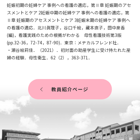
妊娠初期の妊婦ケア 事例への看護の適応，第Ⅱ章 妊娠期のアセ
スメントとケア 2妊娠中期の妊婦ケア 事例への看護の適応，第
Ⅱ章 妊娠期のアセスメントとケア 3妊娠末期の妊婦ケア 事例へ
の看護の適応．北川眞理子，谷口千絵，藏本直子，田中泉香
(編)，看護実践のための根拠がわかる 母性看護技術第3版
(pp.32-36，72-74，87-90)．東京：メヂカルフレンド社．
・瀬谷絵莉佳．（2021）．初対面の助産学生に受け持たれた産
婦の経験．母性衛生．62（2），363-371．
教員紹介ページ