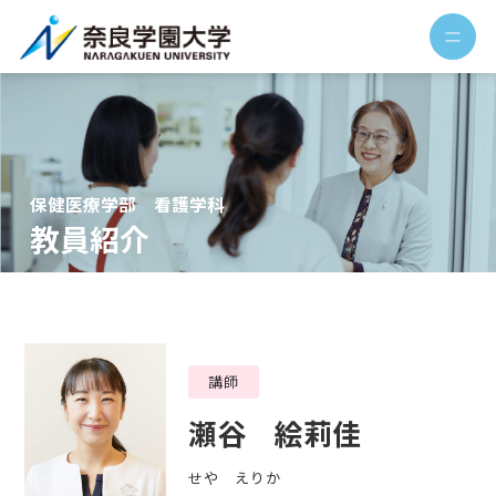
保健医療学部 看護学科
教員紹介
講師
瀬谷 絵莉佳
せや えりか