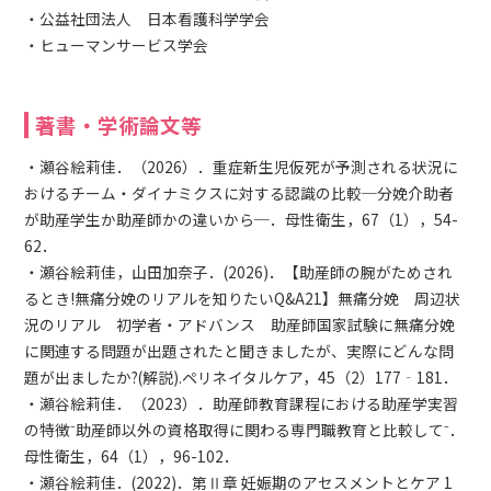
・公益社団法人 日本看護科学学会
・ヒューマンサービス学会
著書・学術論文等
・瀬谷絵莉佳．（2026）．重症新生児仮死が予測される状況に
おけるチーム・ダイナミクスに対する認識の比較─分娩介助者
が助産学生か助産師かの違いから─．母性衛生，67（1），54-
62．
・瀬谷絵莉佳，山田加奈子．(2026)．【助産師の腕がためされ
るとき!無痛分娩のリアルを知りたいQ&A21】無痛分娩 周辺状
況のリアル 初学者・アドバンス 助産師国家試験に無痛分娩
に関連する問題が出題されたと聞きましたが、実際にどんな問
題が出ましたか?(解説).ペリネイタルケア，45（2）177‐181．
・瀬谷絵莉佳．（2023）．助産師教育課程における助産学実習
の特徴⁻助産師以外の資格取得に関わる専門職教育と比較して⁻．
母性衛生，64（1），96-102．
・瀬谷絵莉佳．(2022)．第Ⅱ章 妊娠期のアセスメントとケア 1