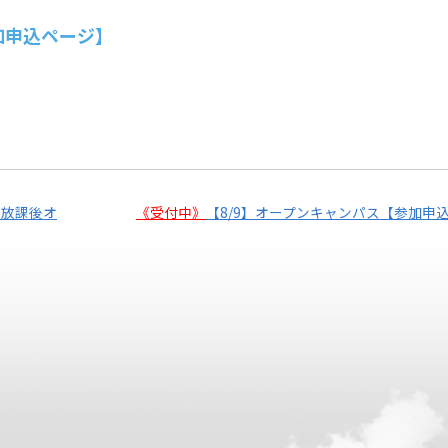
加申込ページ】
の放課後オ
《受付中》
【8/9】オープンキャンパス【参加申