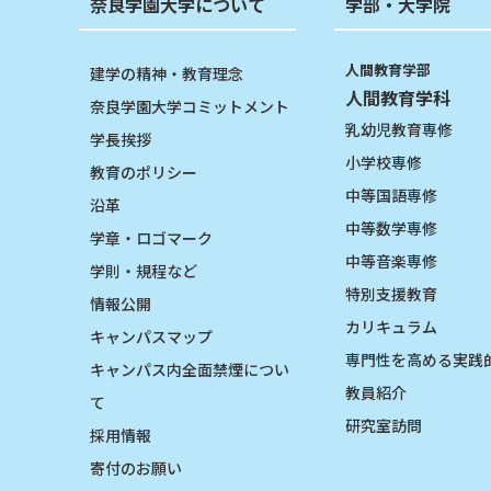
奈良学園大学について
学部・大学院
人間教育学部
建学の精神・教育理念
人間教育学科
奈良学園大学コミットメント
乳幼児教育専修
学長挨拶
小学校専修
教育のポリシー
中等国語専修
沿革
中等数学専修
学章・ロゴマーク
中等音楽専修
学則・規程など
特別支援教育
情報公開
カリキュラム
キャンパスマップ
専門性を高める実践
キャンパス内全面禁煙につい
教員紹介
て
研究室訪問
採用情報
寄付のお願い