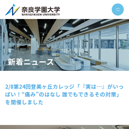
新着ニュース
2/8第24回登美ヶ丘カレッジ「『実は…』がいっ
ぱい！“痛み”のはなし 誰でもできるその対策」
を開催しました