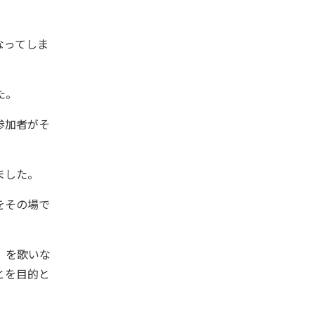
なってしま
た。
参加者がそ
ました。
をその場で
』を歌いな
とを目的と