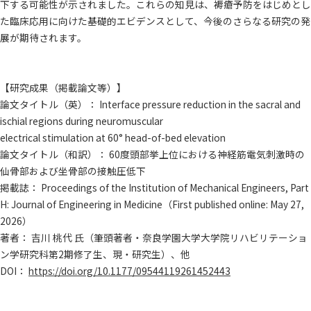
下する可能性が示されました。これらの知見は、褥瘡予防をはじめとし
た臨床応用に向けた基礎的エビデンスとして、今後のさらなる研究の発
展が期待されます。
【研究成果（掲載論文等）】
論文タイトル（英）： Interface pressure reduction in the sacral and
ischial regions during neuromuscular
electrical stimulation at 60° head-of-bed elevation
論文タイトル（和訳）： 60度頭部挙上位における神経筋電気刺激時の
仙骨部および坐骨部の接触圧低下
掲載誌： Proceedings of the Institution of Mechanical Engineers, Part
H: Journal of Engineering in Medicine（First published online: May 27,
2026）
著者： 吉川 桃代 氏（筆頭著者・奈良学園大学大学院リハビリテーショ
ン学研究科第2期修了生、現・研究生）、他
DOI：
https://doi.org/10.1177/09544119261452443