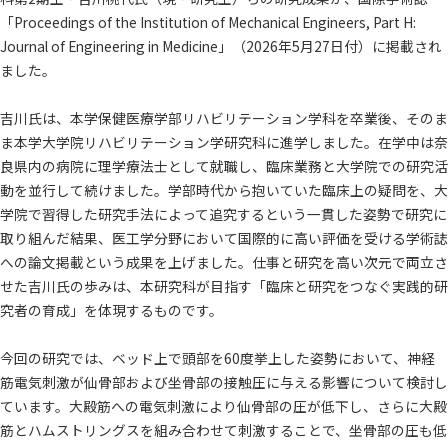
「Proceedings of the Institution of Mechanical Engineers, Part H:
Journal of Engineering in Medicine」（2026年5月27日付）に掲載され
ました。
吉川氏は、本学保健医療学部リハビリテーション学科を卒業後、そのま
ま本学大学院リハビリテーション学研究科に進学しました。在学中は奈
良県内の病院に理学療法士として就職し、臨床業務と大学院での研究活
動を並行して続けました。学部時代から抱いていた臨床上の疑問を、大
学院で習得した研究手法によって追究するという一貫した姿勢で研究に
取り組んだ結果、医工学分野において国際的に高い評価を受ける学術誌
への論文掲載という成果を上げました。仕事と研究を高い次元で両立さ
せた吉川氏の歩みは、本研究科が目指す「臨床と研究をつなぐ実践的研
究者の育成」を体現するものです。
今回の研究では、ベッド上で頭部を60度挙上した姿勢において、神経
筋電気刺激が仙骨部および坐骨部の接触圧に与える影響について検討し
ています。大殿筋への電気刺激により仙骨部の圧が低下し、さらに大殿
筋とハムストリングスを組み合わせて刺激することで、坐骨部の圧も低