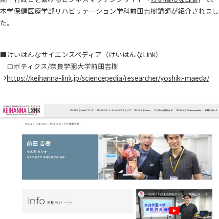
本学保健医療学部リハビリテーション学科前田吉樹講師が紹介されまし
た。
■けいはんなサイエンスペディア（けいはんなLink）
ロボティクス/奈良学園大学前田吉樹
⇒
https://keihanna-link.jp/sciencepedia/researcher/yoshiki-maeda/