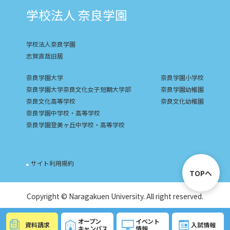
学校法人 奈良学園
学校法人奈良学園
志賀直哉旧居
奈良学園大学
奈良学園小学校
奈良学園大学奈良文化女子短期大学部
奈良学園幼稚園
奈良文化高等学校
奈良文化幼稚園
奈良学園中学校・高等学校
奈良学園登美ヶ丘中学校・高等学校
サイト利用規約
TOPへ
Copyright © Naragakuen University. All right reserved.
オープン
イベント
資料請求
入試情報
キャンパス
情報