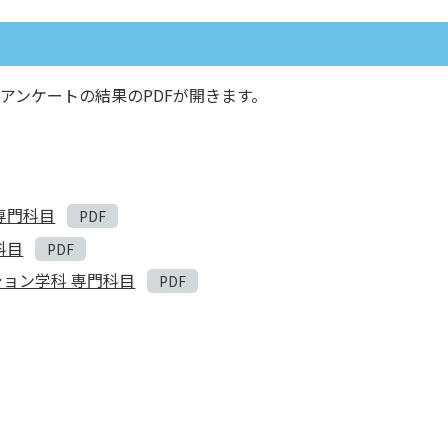
アンケートの結果のPDFが開きます。
専門科目
科目
ション学科 専門科目