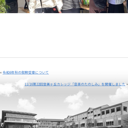
«
令和6年秋の叙勲受章について
11/16第22回登美ヶ丘カレッジ「音楽のたのしみ」を開催しました
»